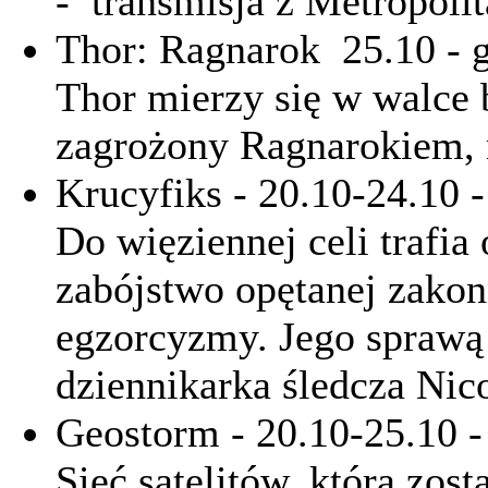
- transmisja z Metropoli
Thor: Ragnarok 25.10 -
Thor mierzy się w walce 
zagrożony Ragnarokiem, 
Krucyfiks - 20.10-24.10 -
Do więziennej celi trafia
zabójstwo opętanej zakon
egzorcyzmy. Jego sprawą 
dziennikarka śledcza Nic
Geostorm - 20.10-25.10 -
Sieć satelitów, która zost