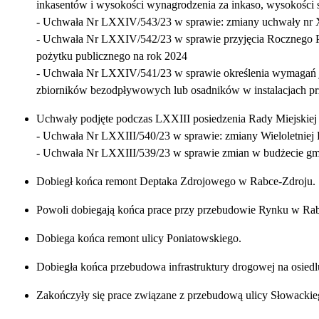
inkasentów i wysokości wynagrodzenia za inkaso, wysokości 
- Uchwała Nr LXXIV/543/23 w sprawie: zmiany uchwały nr XIV
- Uchwała Nr LXXIV/542/23 w sprawie przyjęcia Rocznego 
pożytku publicznego na rok 2024
- Uchwała Nr LXXIV/541/23 w sprawie określenia wymagań jaki
zbiorników bezodpływowych lub osadników w instalacjach prz
Uchwały podjęte podczas LXXIII posiedzenia Rady Miejskiej 
- Uchwała Nr LXXIII/540/23 w sprawie: zmiany Wieloletnie
- Uchwała Nr LXXIII/539/23 w sprawie zmian w budżecie gm
Dobiegł końca remont Deptaka Zdrojowego w Rabce-Zdroju.
Powoli dobiegają końca prace przy przebudowie Rynku w Rab
Dobiega końca remont ulicy Poniatowskiego.
Dobiegła końca przebudowa infrastruktury drogowej na osied
Zakończyły się prace związane z przebudową ulicy Słowackie