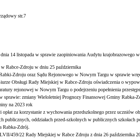
rządowy str.7
nia 14 listopada w sprawie zaopiniowania Audytu krajobrazowego 
 w Rabce-Zdroju w dniu 25 października
 Rabki-Zdroju oraz Sądu Rejonowego w Nowym Targu w sprawie wręc
iurze Obsługi Rady Miejskiej w Rabce-Zdroju oświadczenia o wypo
atury rejonowej w Nowym Targu o podejrzeniu popełnienia przestęp
 sprawie: zmiany Wieloletniej Prognozy Finansowej Gminy Rabka-Z
iny na 2023 rok
 opłat za korzystanie z wychowania przedszkolnego przez uczniów 
ch publicznych, oddziałach przed-szkolnych w publicznych szkołach
a Rabka-Zdrój.
II/459/22 Rady Miejskiej w Rabce Zdroju z dnia 26 października 202