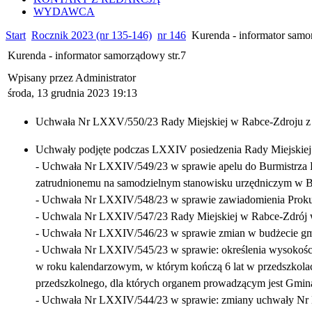
WYDAWCA
Start
Rocznik 2023 (nr 135-146)
nr 146
Kurenda - informator samo
Kurenda - informator samorządowy str.7
Wpisany przez Administrator
środa, 13 grudnia 2023 19:13
Uchwała Nr LXXV/550/23 Rady Miejskiej w Rabce‑Zdroju z d
Uchwały podjęte podczas LXXIV posiedzenia Rady Miejskiej
- Uchwała Nr LXXIV/549/23 w sprawie apelu do Burmistrza
zatrudnionemu na samodzielnym stanowisku urzędniczym w B
- Uchwała Nr LXXIV/548/23 w sprawie zawiadomienia Prokur
- Uchwala Nr LXXIV/547/23 Rady Miejskiej w Rabce-Zdrój w
- Uchwała Nr LXXIV/546/23 w sprawie zmian w budżecie gm
- Uchwała Nr LXXIV/545/23 w sprawie: określenia wysokości
w roku kalendarzowym, w którym kończą 6 lat w przedszkola
przedszkolnego, dla których organem prowadzącym jest Gmin
- Uchwała Nr LXXIV/544/23 w sprawie: zmiany uchwały Nr LV