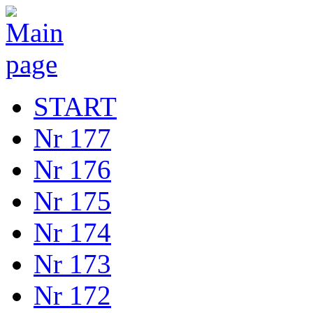
START
Nr 177
Nr 176
Nr 175
Nr 174
Nr 173
Nr 172