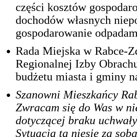
części kosztów gospoda
dochodów własnych niepo
gospodarowanie odpada
Rada Miejska w Rabce-Zd
Regionalnej Izby Obrach
budżetu miasta i gminy na
Szanowni Mieszkańcy Rab
Zwracam się do Was w ni
dotyczącej braku uchwały
Sytuacja ta niesie za so