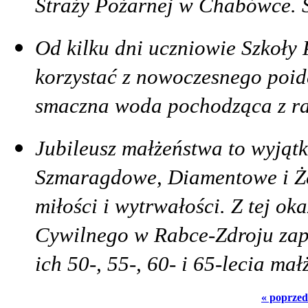
Straży Pożarnej w Chabówce. S
Od kilku dni uczniowie Szkoł
korzystać z nowoczesnego poide
smaczna woda pochodząca z r
Jubileusz małżeństwa to wyjątko
Szmaragdowe, Diamentowe i Ż
miłości i wytrwałości. Z tej ok
Cywilnego w Rabce-Zdroju zap
ich 50-, 55-, 60- i 65-lecia ma
« poprzed