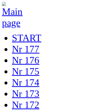
START
Nr 177
Nr 176
Nr 175
Nr 174
Nr 173
Nr 172