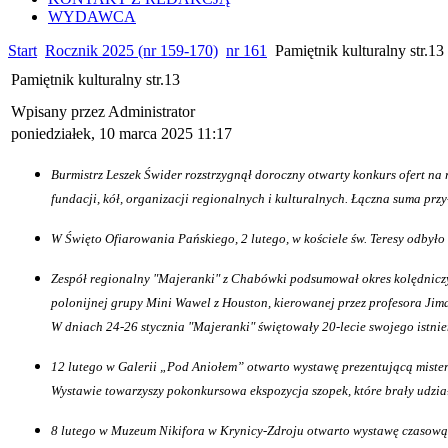
WYDAWCA
Start
Rocznik 2025 (nr 159-170)
nr 161
Pamiętnik kulturalny str.13
Pamiętnik kulturalny str.13
Wpisany przez Administrator
poniedziałek, 10 marca 2025 11:17
Burmistrz Leszek Świder rozstrzygnął doroczny otwarty konkurs ofert na 
fundacji, kół, organizacji regionalnych i kulturalnych. Łączna suma przy
W Święto Ofiarowania Pańskiego, 2 lutego, w kościele św. Teresy odbyło
Zespół regionalny "Majeranki" z Chabówki podsumował okres kolędniczy.
polonijnej grupy Mini Wawel z Houston, kierowanej przez profesora Jim
W dniach 24-26 stycznia "Majeranki" świętowały 20-lecie swojego istnie
12 lutego w Galerii „Pod Aniołem” otwarto wystawę prezentującą mist
Wystawie towarzyszy pokonkursowa ekspozycja szopek, które brały udzi
8 lutego w Muzeum Nikifora w Krynicy-Zdroju otwarto wystawę czasową p