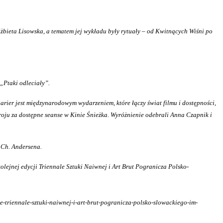
żbieta Lisowska, a tematem jej wykładu były rytuały – od Kwitnących Wiśni po
„Ptaki odleciały”.
rier jest międzynarodowym wydarzeniem, które łączy świat filmu i dostępności,
oju za dostępne seanse w Kinie Śnieżka. Wyróżnienie odebrali Anna Czapnik i
 Ch. Andersena.
ejnej edycji Triennale Sztuki Naiwnej i Art Brut Pogranicza Polsko-
e-triennale-sztuki-naiwnej-i-art-brut-pogranicza-polsko-slowackiego-im-