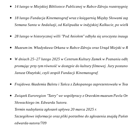
14 lutego w Miejskiej Bibliotece Publicznej w Rabce-Zdroju rozstrzygn
18 lutego Fundacja Kinematograf wraz z księgarnią Między Słowami za
Semana Santa w Andaluzji, od Kalipudża w indyjskiej Kalkucie, po wie
28 lutego w historycznej willi "Pod Aniołem" odbyła się uroczysta inau
Muzeum im. Władysława Orkana w Rabce-Zdroju oraz Urząd Miejski w Ra
W dniach 25–27 lutego 2025 w Centrum Kultury Zamek w Poznaniu odbyło s
promując przy tym równość w dostępie do kultury filmowej.
J
ury postano
Janusz Olszyński, czyli zespół Fundacji Kinematograf.
Frajdowa Akademia Baletu i Tańca z Zakopanego zaprezentowała w Teat
Związek Euroregion "Tatry" we współpracy z Oravskim muzeum Pavla Orsz
Słowackiego im. Edwarda Sutora.
Termin nadsyłania zgłoszeń upływa 20 marca 2025 r.
Szczegółowe informacje oraz pliki potrzebne do zgłoszenia znajdą Państ
edwarda-sutora/709