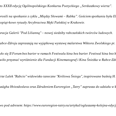
ięto XXXII edycję Ogólnopolskiego Konkursu Poetyckiego „Serduszkowy wiersz”.
pr
o
sili na spotkanie z cyklu „Między Słowami – Rabka”. Gościem spotkania była El
lkopiąt-kowe rytuały Arcybractwa Męki Pańskiej w Krakowie.
guracja Galerii "Pod Lilianną" – nowej siedziby rabczańskich twórców ludowych.
bce-Zdroju zapraszają na wyjątkową wystawę malarstwa Wiktora Zwolskiego pt. 
ię II Forum bez barier w ramach Festiwalu kina bez barier. Festiwal kina bez ba
wiło przyznać wyróżnienie dla Fundacji Kinematograf i Kina Śnieżka w Rabce-Zdr
rze Lalek "Rabcio" widowisko taneczne "Królowa Śniegu", inspirowane baśnią H.
ágha Hviezdoslava oraz Združeniem Euroregion „Tatry” zaprasza do udziału w kol
wo pod adresem: https://www.euroregion-tatry.eu/artykul/oglaszamy-kolejna-edycj