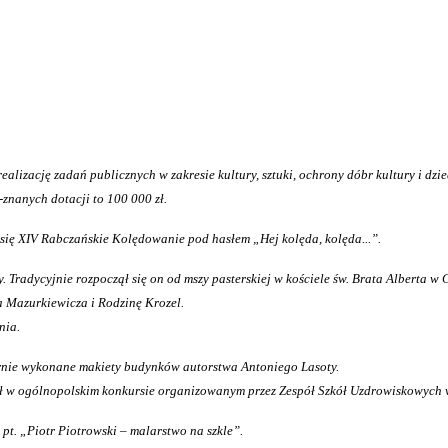
realizację zadań publicznych w zakresie kultury, sztuki, ochrony dóbr kultury i d
-znanych dotacji to 100 000 zł.
 się XIV Rabczańskie Kolędowanie pod hasłem „Hej kolęda, kolęda...”.
 Tradycyjnie rozpoczął się on od mszy pasterskiej w kościele św. Brata Alberta 
a Mazurkiewicza i Rodzinę Krozel.
nia.
ernie wykonane makiety budynków autorstwa Antoniego Lasoty.
ał w ogólnopolskim konkursie organizowanym przez Zespół Szkół Uzdrowiskowych 
t. „Piotr Piotrowski – malarstwo na szkle”.