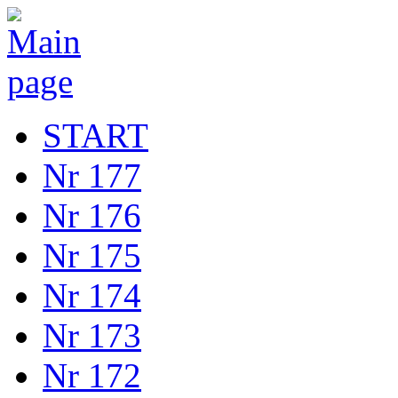
START
Nr 177
Nr 176
Nr 175
Nr 174
Nr 173
Nr 172