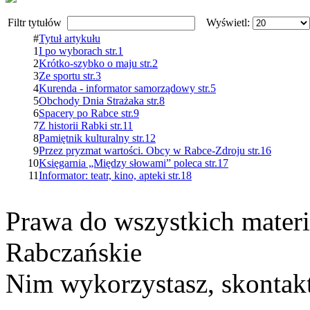
Filtr tytułów
Wyświetl:
#
Tytuł artykułu
1
I po wyborach str.1
2
Krótko-szybko o maju str.2
3
Ze sportu str.3
4
Kurenda - informator samorządowy str.5
5
Obchody Dnia Strażaka str.8
6
Spacery po Rabce str.9
7
Z historii Rabki str.11
8
Pamiętnik kulturalny str.12
9
Przez pryzmat wartości. Obcy w Rabce-Zdroju str.16
10
Księgarnia „Między słowami” poleca str.17
11
Informator: teatr, kino, apteki str.18
Prawa do wszystkich materi
Rabczańskie
Nim wykorzystasz, skontakt