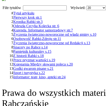
Filtr tytułów
Wyświetl:
#
Tytuł artykułu
1
Pierwszy krok str.1
2
Kronika Rabki str.3
3
Odeszła Cecylia Kolecka str. 6
4
Kurenda. Informator samorządowy str.7
5
Życzenia świąteczno-noworoczne od władz gminy s.10
6
Osobowość Rabki-Zdroju str.11
7
Życzenia świąteczno-noworoczne od Redakcji s.13
8
Spacery po Rabce s.14
9
Pamiętnik kulturalny s.15
10
Z historii Rabki s.18
11
Przez pryzmat wartości s.19
12
Księgarnia Między słowami poleca s.20
13
Godki gwarom pisane s.21
14
Sport i turystyka s.22
15
Informator: teatr, kino, apteki str.24
Prawa do wszystkich materi
Rabczańskie