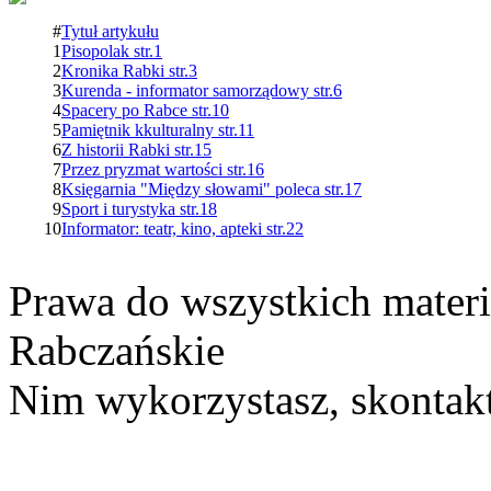
#
Tytuł artykułu
1
Pisopolak str.1
2
Kronika Rabki str.3
3
Kurenda - informator samorządowy str.6
4
Spacery po Rabce str.10
5
Pamiętnik kkulturalny str.11
6
Z historii Rabki str.15
7
Przez pryzmat wartości str.16
8
Księgarnia "Między słowami" poleca str.17
9
Sport i turystyka str.18
10
Informator: teatr, kino, apteki str.22
Prawa do wszystkich materi
Rabczańskie
Nim wykorzystasz, skontakt