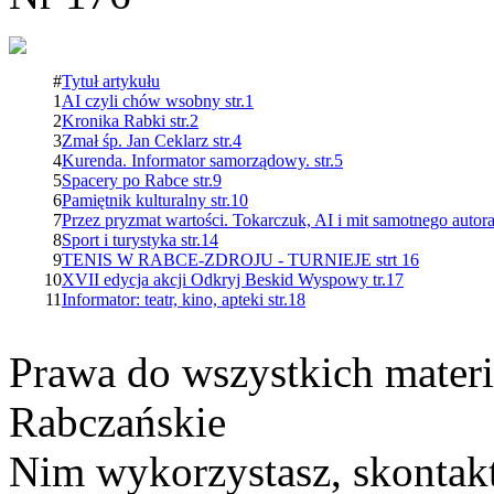
#
Tytuł artykułu
1
AI czyli chów wsobny str.1
2
Kronika Rabki str.2
3
Zmał śp. Jan Ceklarz str.4
4
Kurenda. Informator samorządowy. str.5
5
Spacery po Rabce str.9
6
Pamiętnik kulturalny str.10
7
Przez pryzmat wartości. Tokarczuk, AI i mit samotnego autora
8
Sport i turystyka str.14
9
TENIS W RABCE-ZDROJU - TURNIEJE strt 16
10
XVII edycja akcji Odkryj Beskid Wyspowy tr.17
11
Informator: teatr, kino, apteki str.18
Prawa do wszystkich materi
Rabczańskie
Nim wykorzystasz, skontakt