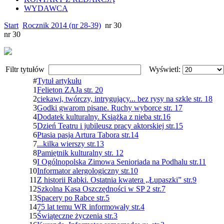
WYDAWCA
Start
Rocznik 2014 (nr 28-39)
nr 30
nr 30
Filtr tytułów
Wyświetl:
#
Tytuł artykułu
1
Felieton ZAJa str. 20
2
ciekawi, twórczy, intrygujący... bez rysy na szkle str. 18
3
Godki gwarom pisane. Ruchy wyborce str. 17
4
Dodatek kulturalny. Książka z nieba str.16
5
Dzień Teatru i jubileusz pracy aktorskiej str.15
6
Ptasia pasja Artura Tabora str.14
7
...kilka wierszy str.13
8
Pamiętnik kulturalny str. 12
9
I Ogólnopolska Zimowa Senioriada na Podhalu str.11
10
Informator alergologiczny str.10
11
Z historii Rabki. Ostatnia kwatera „Łupaszki” str.9
12
Szkolna Kasa Oszczędności w SP 2 str.7
13
Spacery po Rabce str.5
14
75 lat temu WR informowały str.4
15
Świąteczne życzenia str.3