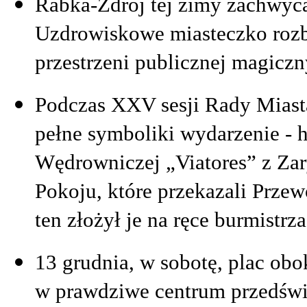
Rabka-Zdrój tej zimy zachwyc
Uzdrowiskowe miasteczko rozbł
przestrzeni publicznej magiczny
Podczas XXV sesji Rady Miast
pełne symboliki wydarzenie - 
Wędrowniczej „Viatores” z Zar
Pokoju, które przekazali Prze
ten złożył je na ręce burmistrz
13 grudnia, w sobotę, plac o
w prawdziwe centrum przedświą