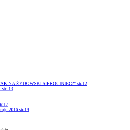
ATAK NA ŻYDOWSKI SIEROCINIEC?" str.12
str. 13
tr.17
oju 2016 str.19
ńskie