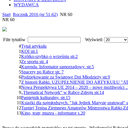
WYDAWCA
Start
Rocznik 2016 (nr 51-62)
NR 60
NR 60
Filtr tytułów
Wyświetl:
#
Tytuł artykułu
1
KOI str.1
2
Krótko-szybko o wrześniu str.2
3
Ze sportu str. 4
4
Kurenda. Informator samorządowy. str.5
5
Spacery po Rabce str. 7
6
Podziękowanie za Światowe Dni Młodzieży str.9
7
Z historii Rabki. UZUPEŁNIENIE DO ARTYKUŁU "
8
Nowa Perspektywa UE 2014 – 2020 – nowe możliwości ... 
9
„Thematical Network” w Rabce-Zdroju str.14
10
Pamiętnik kulturalny. str.15
11
Książki dla najmłodszych. "Jak Jędrek Marysię uratował" s
12
Turniej Tenisa Ziemnego Amatorów Mistrzostwa Rabki-Zdr
13
Kino, teatr, muzea - informator s.20
Prawa do wszystkich materiałów na tej stronie - Wiadomości Rabcza