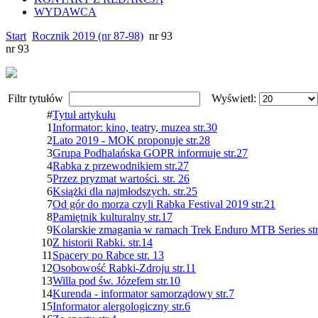
WYDAWCA
Start
Rocznik 2019 (nr 87-98)
nr 93
nr 93
Filtr tytułów
Wyświetl:
#
Tytuł artykułu
1
Informator: kino, teatry, muzea str.30
2
Lato 2019 - MOK proponuje str.28
3
Grupa Podhalańska GOPR informuje str.27
4
Rabka z przewodnikiem str.27
5
Przez pryzmat wartości. str. 26
6
Książki dla najmłodszych. str.25
7
Od gór do morza czyli Rabka Festival 2019 str.21
8
Pamiętnik kulturalny str.17
9
Kolarskie zmagania w ramach Trek Enduro MTB Series str
10
Z historii Rabki. str.14
11
Spacery po Rabce str. 13
12
Osobowość Rabki-Zdroju str.11
13
Willa pod św. Józefem str.10
14
Kurenda - informator samorządowy str.7
15
Informator alergologiczny str.6