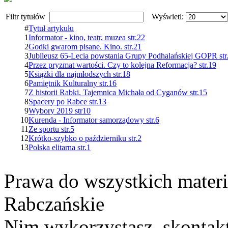
Filtr tytułów
Wyświetl:
#
Tytuł artykułu
1
Informator - kino, teatr, muzea str.22
2
Godki gwarom pisane. Kino. str.21
3
Jubileusz 65-Lecia powstania Grupy Podhalańskiej GOPR str
4
Przez pryzmat wartości. Czy to kolejna Reformacja? str.19
5
Książki dla najmłodszych str.18
6
Pamiętnik Kulturalny str.16
7
Z historii Rabki. Tajemnica Michała od Cyganów str.15
8
Spacery po Rabce str.13
9
Wybory 2019 str10
10
Kurenda - Informator samorządowy str.6
11
Ze sportu str.5
12
Krótko-szybko o październiku str.2
13
Polska elitarna str.1
Prawa do wszystkich materi
Rabczańskie
Nim wykorzystasz, skontakt