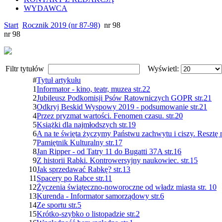
WYDAWCA
Start
Rocznik 2019 (nr 87-98)
nr 98
nr 98
Filtr tytułów
Wyświetl:
#
Tytuł artykułu
1
Informator - kino, teatr, muzea str.22
2
Jubileusz Podkomisji Psów Ratowniczych GOPR str.21
3
Odkryj Beskid Wyspowy 2019 - podsumowanie str.21
4
Przez pryzmat wartości. Fenomen czasu. str.20
5
Książki dla najmłodszych str.19
6
A na te święta życzymy Państwu zachwytu i ciszy. Resztę n
7
Pamiętnik Kulturalny str.17
8
Jan Ripper - od Tatry 11 do Bugatti 37A str.16
9
Z historii Rabki. Kontrowersyjny naukowiec. str.15
10
Jak sprzedawać Rabkę? str.13
11
Spacery po Rabce str.11
12
Życzenia świąteczno-noworoczne od władz miasta str. 10
13
Kurenda - Informator samorządowy str.6
14
Ze sportu str.5
15
Krótko-szybko o listopadzie str.2