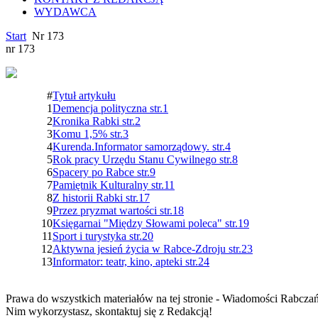
WYDAWCA
Start
Nr 173
nr 173
#
Tytuł artykułu
1
Demencja polityczna str.1
2
Kronika Rabki str.2
3
Komu 1,5% str.3
4
Kurenda.Informator samorządowy. str.4
5
Rok pracy Urzędu Stanu Cywilnego str.8
6
Spacery po Rabce str.9
7
Pamiętnik Kulturalny str.11
8
Z historii Rabki str.17
9
Przez pryzmat wartości str.18
10
Księgarnai "Między Słowami poleca" str.19
11
Sport i turystyka str.20
12
Aktywna jesień życia w Rabce-Zdroju str.23
13
Informator: teatr, kino, apteki str.24
Prawa do wszystkich materiałów na tej stronie - Wiadomości Rabcza
Nim wykorzystasz, skontaktuj się z Redakcją!