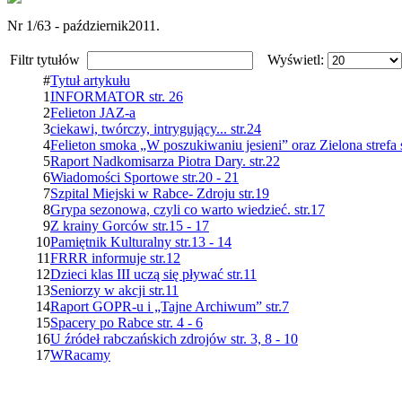
Nr 1/63 - październik2011.
Filtr tytułów
Wyświetl:
#
Tytuł artykułu
1
INFORMATOR str. 26
2
Felieton JAZ-a
3
ciekawi, twórczy, intrygujący... str.24
4
Felieton smoka „W poszukiwaniu jesieni” oraz Zielona strefa s
5
Raport Nadkomisarza Piotra Dary. str.22
6
Wiadomości Sportowe str.20 - 21
7
Szpital Miejski w Rabce- Zdroju str.19
8
Grypa sezonowa, czyli co warto wiedzieć. str.17
9
Z krainy Gorców str.15 - 17
10
Pamiętnik Kulturalny str.13 - 14
11
FRRR informuje str.12
12
Dzieci klas III uczą się pływać str.11
13
Seniorzy w akcji str.11
14
Raport GOPR-u i „Tajne Archiwum” str.7
15
Spacery po Rabce str. 4 - 6
16
U źródeł rabczańskich zdrojów str. 3, 8 - 10
17
WRacamy