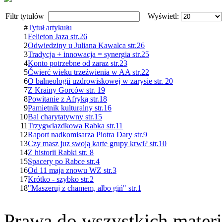
Filtr tytułów
Wyświetl:
#
Tytuł artykułu
1
Felieton Jaza str.26
2
Odwiedziny u Juliana Kawalca str.26
3
Tradycja + innowacja = synergia str.25
4
Konto potrzebne od zaraz str.23
5
Ćwierć wieku trzeźwienia w AA str.22
6
O balneologii uzdrowiskowej w zarysie str. 20
7
Z Krainy Gorców str. 19
8
Powitanie z Afryką str.18
9
Pamietnik kulturalny str.16
10
Bal charytatywny str.15
11
Trzygwiazdkowa Rabka str.11
12
Raport nadkomisarza Piotra Dary str.9
13
Czy masz juz swoją karte grupy krwi? str.10
14
Z historii Rabki str. 8
15
Spacery po Rabce str.4
16
Od 11 maja znowu WZ str.3
17
Krótko - szybko str.2
18
"Maszeruj z chamem, albo giń" str.1
Prawa do wszystkich materi