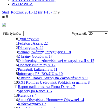
WYDAWCA
Start
Rocznik 2011-12 (nr 1-15)
nr 9
nr 9
Filtr tytułów
Wyświetl:
#
Tytuł artykułu
1
Felieton JAZa s. 22
2
Dlaczego... s. 22
3
ciekawi, twórczy, intrygujący s. 18
4
Z krainy Gorców s. 17
5
O balneologii uzdrowiskowej w zarysie cz.II s. 15
6
Dodatek kulturalny s. 12
7
Pamiętnik kulturalny s. 11
8
Informacja PSnROzUU s. 10
9
Z historii Rabki. Strzały na Zakopiańskiej s. 9
10
XXI Kongres Uzdrowisk Polskich za nami s. 8
11
Raport nadkomisarza Piotra Dary s. 7
12
Spacery po Rabce s. 5
13
Kurenda s.4
14
Anna Olszyńska - Honorowy Obywatel s.4
15
Krótko-szybko s.2