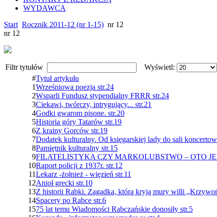
WYDAWCA
Start
Rocznik 2011-12 (nr 1-15)
nr 12
nr 12
Filtr tytułów
Wyświetl:
#
Tytuł artykułu
1
Wrześniowa poezja str.24
2
Wsparli Fundusz stypendialny FRRR str.24
3
Ciekawi, twórczy, intrygujący... str.21
4
Godki gwarom pisone. str.20
5
Historia góry Tatarów str.19
6
Z krainy Gorców str.19
7
Dodatek kulturalny. Od księgarskiej lady do sali koncertowej
8
Pamiętnik kulturalny str.15
9
FILATELISTYKA CZY MARKOLUBSTWO – OTO JEST 
10
Raport policji z 1937r. str.12
11
Lekarz -żołnież - więzień str.11
12
Anioł grecki str.10
13
Z historii Rabki. Zagadka, którą kryją mury willi „Krzywoń
14
Spacery po Rabce str.6
15
75 lat temu Wiadomości Rabczańskie donosiły str.5