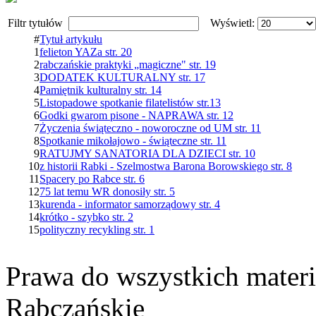
Filtr tytułów
Wyświetl:
#
Tytuł artykułu
1
felieton YAZa str. 20
2
rabczańskie praktyki „magiczne" str. 19
3
DODATEK KULTURALNY str. 17
4
Pamiętnik kulturalny str. 14
5
Listopadowe spotkanie filatelistów str.13
6
Godki gwarom pisone - NAPRAWA str. 12
7
Życzenia świąteczno - noworoczne od UM str. 11
8
Spotkanie mikołajowo - świąteczne str. 11
9
RATUJMY SANATORIA DLA DZIECI str. 10
10
z historii Rabki - Szelmostwa Barona Borowskiego str. 8
11
Spacery po Rabce str. 6
12
75 lat temu WR donosiły str. 5
13
kurenda - informator samorządowy str. 4
14
krótko - szybko str. 2
15
polityczny recykling str. 1
Prawa do wszystkich materi
Rabczańskie