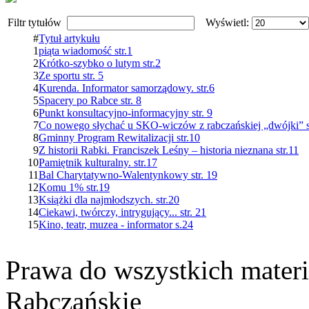
Filtr tytułów
Wyświetl:
#
Tytuł artykułu
1
piąta wiadomość str.1
2
Krótko-szybko o lutym str.2
3
Ze sportu str. 5
4
Kurenda. Informator samorządowy. str.6
5
Spacery po Rabce str. 8
6
Punkt konsultacyjno-informacyjny str. 9
7
Co nowego słychać u SKO-wiczów z rabczańskiej „dwójki” st
8
Gminny Program Rewitalizacji str.10
9
Z historii Rabki. Franciszek Leśny – historia nieznana str.11
10
Pamiętnik kulturalny. str.17
11
Bal Charytatywno-Walentynkowy str. 19
12
Komu 1% str.19
13
Książki dla najmłodszych. str.20
14
Ciekawi, twórczy, intrygujący... str. 21
15
Kino, teatr, muzea - informator s.24
Prawa do wszystkich materi
Rabczańskie