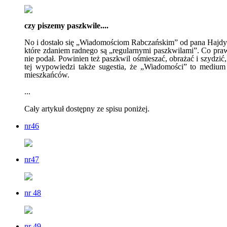
czy piszemy paszkwile....
No i dostało się „Wiadomościom Rabczańskim” od pana Hajdył
które zdaniem radnego są „regularnymi paszkwilami”. Co praw
nie podał. Powinien też paszkwil ośmieszać, obrażać i szydzi
tej wypowiedzi także sugestia, że „Wiadomości” to medium
mieszkańców.
...
Cały artykuł dostępny ze spisu poniżej.
nr46
nr47
nr 48
nr 49