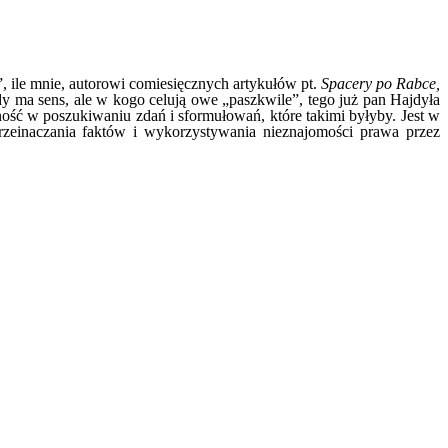
ile mnie, autorowi comiesięcznych artykułów pt.
Spacery po Rabce,
y ma sens, ale w kogo celują owe „paszkwile”, tego już pan Hajdyła
ność w poszukiwaniu zdań i sformułowań, które takimi byłyby. Jest w
rzeinaczania faktów i wykorzystywania nieznajomości prawa przez