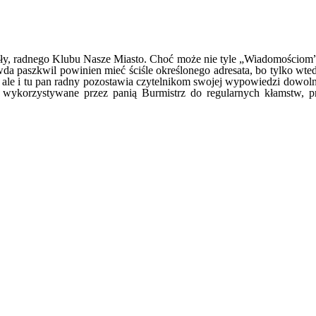
y, radnego Klubu Nasze Miasto. Choć może nie tyle „Wiadomościom”, 
da paszkwil powinien mieć ściśle określonego adresata, bo tylko wted
ć, ale i tu pan radny pozostawia czytelnikom swojej wypowiedzi dowol
 wykorzystywane przez panią Burmistrz do regularnych kłamstw, p