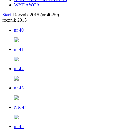
WYDAWCA
Start
Rocznik 2015 (nr 40-50)
rocznik 2015
nr 40
nr 41
nr 42
nr 43
NR 44
nr 45