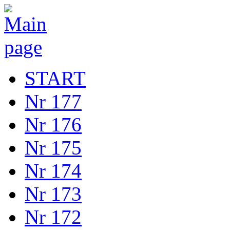
START
Nr 177
Nr 176
Nr 175
Nr 174
Nr 173
Nr 172