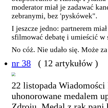
moderator miał je zadawać kan
zebranymi, bez 'pyskówek".
I jeszcze jedno: partnerem miał
sfilmować debatę i umieścić w s
No cóż. Nie udało się. Może za 
nr 38
( 12 artykułów )
22 listopada Wiadomości 
uhonorowane medalem upa
Zdroju. Medal z rąk pani