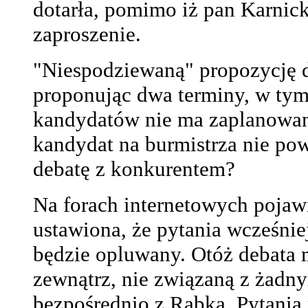
dotarła, pomimo iż pan Karnic
zaproszenie.
"Niespodziewaną" propozycję 
proponując dwa terminy, w tym 
kandydatów nie ma zaplanowan
kandydat na burmistrza nie pow
debatę z konkurentem?
Na forach internetowych pojawi
ustawiona, że pytania wcześnie
będzie opluwany. Otóż debata 
zewnątrz, nie związaną z żad
bezpośrednio z Rabką. Pytania 