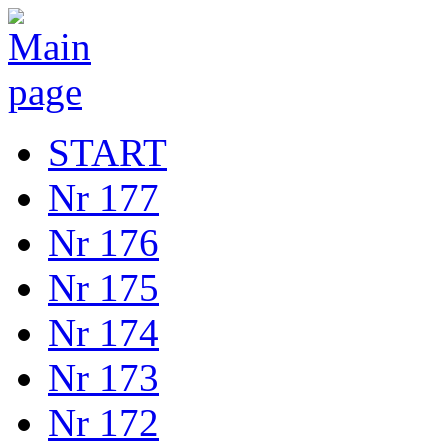
START
Nr 177
Nr 176
Nr 175
Nr 174
Nr 173
Nr 172