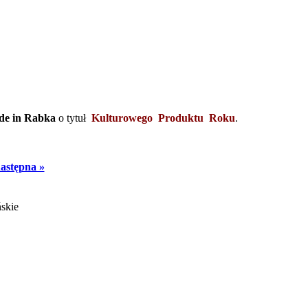
e in Rabka
o tytuł
Kulturowego Produktu Roku
.
astępna »
ńskie