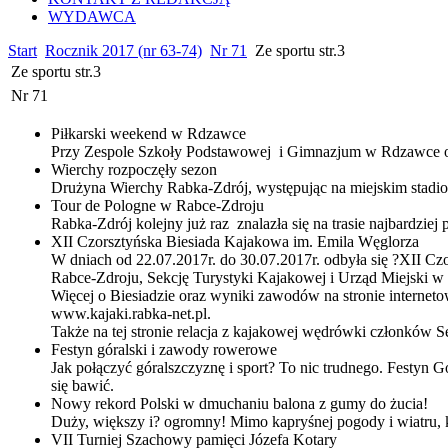
WYDAWCA
Start
Rocznik 2017 (nr 63-74)
Nr 71
Ze sportu str.3
Ze sportu str.3
Nr 71
Piłkarski weekend w Rdzawce
Przy Zespole Szkoły Podstawowej i Gimnazjum w Rdzawce od
Wierchy rozpoczęły sezon
Drużyna Wierchy Rabka-Zdrój, występując na miejskim stadion
Tour de Pologne w Rabce-Zdroju
Rabka-Zdrój kolejny już raz znalazła się na trasie najbardzie
XII Czorsztyńska Biesiada Kajakowa im. Emila Węglorza
W dniach od 22.07.2017r. do 30.07.2017r. odbyła się ?XII 
Rabce-Zdroju, Sekcję Turystyki Kajakowej i Urząd Miejski w
Więcej o Biesiadzie oraz wyniki zawodów na stronie interneto
www.kajaki.rabka-net.pl.
Także na tej stronie relacja z kajakowej wędrówki członków
Festyn góralski i zawody rowerowe
Jak połączyć góralszczyznę i sport? To nic trudnego. Festyn Gó
się bawić.
Nowy rekord Polski w dmuchaniu balona z gumy do żucia!
Duży, większy i? ogromny! Mimo kapryśnej pogody i wiatru, 
VII Turniej Szachowy pamięci Józefa Kotary