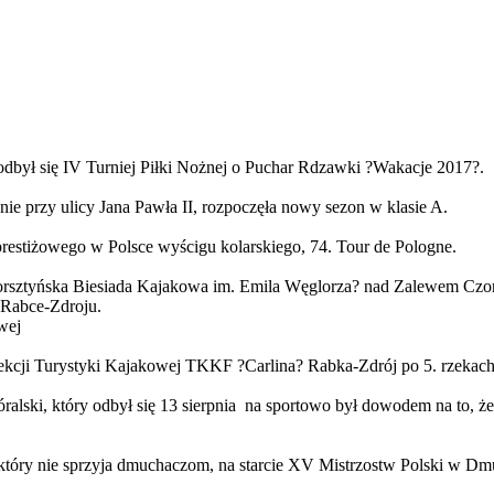
był się IV Turniej Piłki Nożnej o Puchar Rdzawki ?Wakacje 2017?.
ie przy ulicy Jana Pawła II, rozpoczęła nowy sezon w klasie A.
j prestiżowego w Polsce wyścigu kolarskiego, 74. Tour de Pologne.
Czorsztyńska Biesiada Kajakowa im. Emila Węglorza? nad Zalewem Cz
 Rabce-Zdroju.
wej
 Sekcji Turystyki Kajakowej TKKF ?Carlina? Rabka-Zdrój po 5. rzeka
ralski, który odbył się 13 sierpnia na sportowo był dowodem na to, że 
który nie sprzyja dmuchaczom, na starcie XV Mistrzostw Polski w Dm