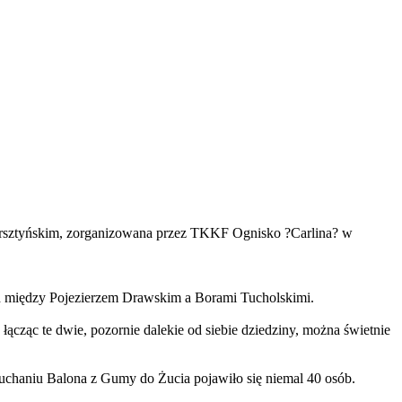
orsztyńskim, zorganizowana przez TKKF Ognisko ?Carlina? w
ch między Pojezierzem Drawskim a Borami Tucholskimi.
łącząc te dwie, pozornie dalekie od siebie dziedziny, można świetnie
uchaniu Balona z Gumy do Żucia pojawiło się niemal 40 osób.