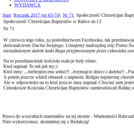
WYDAWCA
Start
Rocznik 2017 (nr 63-74)
Nr 71
Społeczność Chrześcijan Bapt
Społeczność Chrześcijan Baptystów w Rabce str.13
Nr 71
W czerwcu tego roku, za pośrednictwem Facebooka, tak przedstawia
doświadczenie Ducha Świętego. Uznajemy nadrzędną rolę Pisma Świę
niezasłużonym darem łaski Boga przyjmowanym przez człowieka osobi
Na to przedstawienie kościoła reakcje były różne.
Ktoś napisał:
To tak jak my;)
Ktoś inny:
...niebezpieczna sekta!!! ..trzymajcie dzieci z daleka!! ..Pu
A potem jeszcze wkleił obrazek z napisem:
Religia najstarszą chorob
Ale w odpowiedzi na to ktoś jeszcze inny napisał:
Chociaż sam jestem
Członkowie Kościoła Chrześcijan Baptystów zamieszkiwali Rabkę od
Prawa do wszystkich materiałów na tej stronie - Wiadomości Rabcza
Nim wykorzystasz, skontaktuj się z Redakcją!