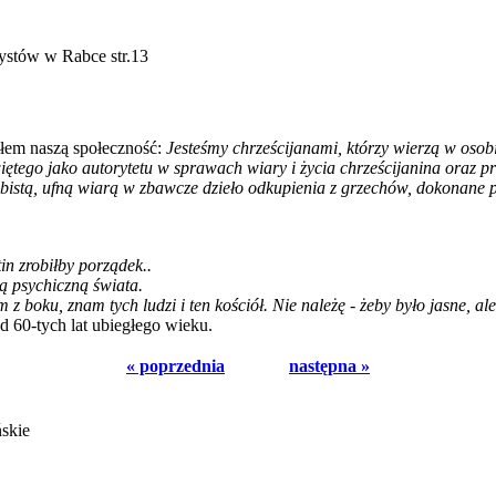
ystów w Rabce str.13
łem naszą społeczność:
Jesteśmy chrześcijanami, którzy wierzą w osob
tego jako autorytetu w sprawach wiary i życia chrześcijanina oraz p
stą, ufną wiarą w zbawcze dzieło odkupienia z grzechów, dokonane pr
tin zrobiłby porządek..
ą psychiczną świata.
 z boku, znam tych ludzi i ten kościół. Nie należę - żeby było jasne, a
 60-tych lat ubiegłego wieku.
« poprzednia
następna »
ńskie