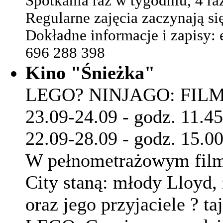
Spotkania raz w tygodniu, 4 ra
Regularne zajęcia zaczynają si
Dokładne informacje i
zapisy
:
696 288 398
Kino "Śnieżka"
LEGO? NINJAGO: FIL
23.09-24.09 - godz. 11.4
22.09-28.09 - godz. 15.0
W pełnometrażowym filmi
City staną: młody Lloyd,
oraz jego przyjaciele ? t