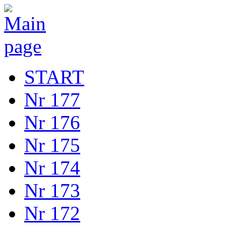
START
Nr 177
Nr 176
Nr 175
Nr 174
Nr 173
Nr 172