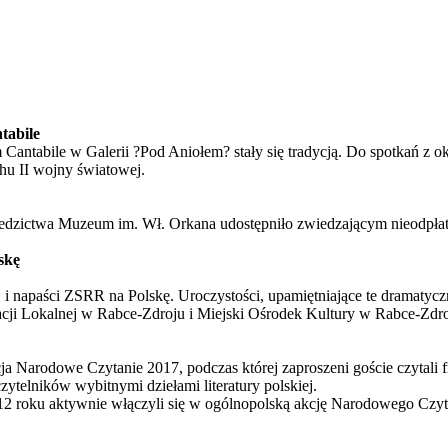
tabile
abile w Galerii ?Pod Aniołem? stały się tradycją. Do spotkań z okaz
chu II wojny światowej.
edzictwa Muzeum im. Wł. Orkana udostępniło zwiedzającym nieodpłatn
skę
i napaści ZSRR na Polskę. Uroczystości, upamiętniające te dramatyczn
acji Lokalnej w Rabce-Zdroju i Miejski Ośrodek Kultury w Rabce-Zdro
cja Narodowe Czytanie 2017, podczas której zaproszeni goście czytal
czytelników wybitnymi dziełami literatury polskiej.
 roku aktywnie włączyli się w ogólnopolską akcję Narodowego Czyta