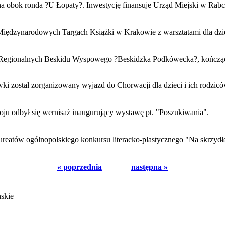
iana obok ronda ?U Łopaty?. Inwestycję finansuje Urząd Miejski w Ra
 Międzynarodowych Targach Książki w Krakowie z warsztatami dla dziec
ów Regionalnych Beskidu Wyspowego ?Beskidzka Podkówecka?, kończą
wki został zorganizowany wyjazd do Chorwacji dla dzieci i ich rodzicó
u odbył się wernisaż inaugurujący wystawę pt. "Poszukiwania".
laureatów ogólnopolskiego konkursu literacko-plastycznego "Na skrzy
« poprzednia
następna »
ńskie