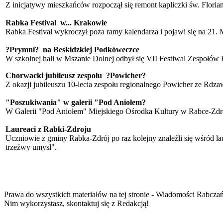
Z inicjatywy mieszkańców rozpoczął się remont kapliczki św. Flor
Rabka Festival w... Krakowie
Rabka Festival wykroczył poza ramy kalendarza i pojawi się na 21.
?Prymni? na Beskidzkiej Podkóweczce
W szkolnej hali w Mszanie Dolnej odbył się VII Festiwal Zespoł
Chorwacki jubileusz zespołu ?Powicher?
Z okazji jubileuszu 10-lecia zespołu regionalnego Powicher ze Rdza
"Poszukiwania" w galerii "Pod Aniołem?
W Galerii "Pod Aniołem" Miejskiego Ośrodka Kultury w Rabce-Zdroj
Laureaci z Rabki-Zdroju
Uczniowie z gminy Rabka-Zdrój po raz kolejny znaleźli się wśród 
trzeźwy umysł".
Prawa do wszystkich materiałów na tej stronie - Wiadomości Rabcza
Nim wykorzystasz, skontaktuj się z Redakcją!