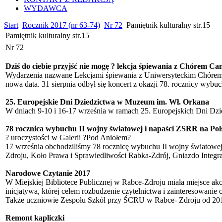
WYDAWCA
Start
Rocznik 2017 (nr 63-74)
Nr 72
Pamiętnik kulturalny str.15
Pamiętnik kulturalny str.15
Nr 72
Dziś do ciebie przyjść nie mogę ? lekcja śpiewania z Chórem Can
Wydarzenia nazwane Lekcjami śpiewania z Uniwersyteckim Chórem Cant
nowa data. 31 sierpnia odbył się koncert z okazji 78. rocznicy wybu
25. Europejskie Dni Dziedzictwa w Muzeum im. Wł. Orkana
W dniach 9-10 i 16-17 września w ramach 25. Europejskich Dni Dzi
78 rocznica wybuchu II wojny światowej i napaści ZSRR na Pol
? uroczystości w Galerii ?Pod Aniołem?
17 września obchodziliśmy 78 rocznicę wybuchu II wojny światowej 
Zdroju, Koło Prawa i Sprawiedliwości Rabka-Zdrój, Gniazdo Integr
Narodowe Czytanie 2017
W Miejskiej Bibliotece Publicznej w Rabce-Zdroju miała miejsce ak
inicjatywa, której celem rozbudzenie czytelnictwa i zainteresowanie 
Także uczniowie Zespołu Szkół przy ŚCRU w Rabce- Zdroju od 2012
Remont kapliczki