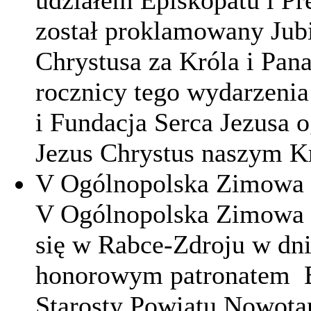
udziałem Episkopatu i P
został proklamowany Jubi
Chrystusa za Króla i Pa
rocznicy tego wydarzeni
i Fundacja Serca Jezusa 
Jezus Chrystus naszym K
V Ogólnopolska Zimowa 
V Ogólnopolska Zimowa S
się w Rabce-Zdroju w dni
honorowym patronatem B
Starosty Powiatu Nowotar