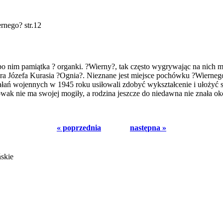
rnego? str.12
o nim pamiątka ? organki. ?Wierny?, tak często wygrywając na nich m
 Józefa Kurasia ?Ognia?. Nieznane jest miejsce pochówku ?Wiernego?
iałań wojennych w 1945 roku usiłowali zdobyć wykształcenie i ułożyć 
ak nie ma swojej mogiły, a rodzina jeszcze do niedawna nie znała oko
« poprzednia
następna »
ńskie