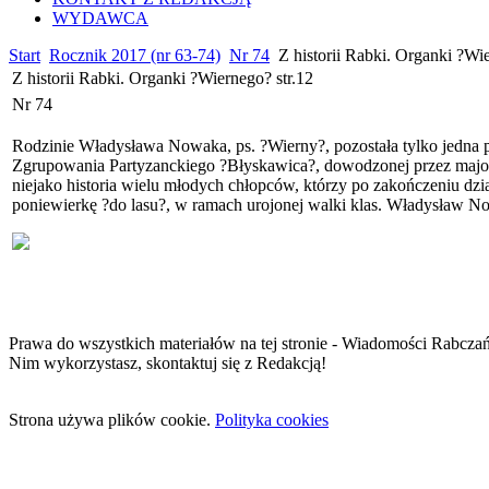
WYDAWCA
Start
Rocznik 2017 (nr 63-74)
Nr 74
Z historii Rabki. Organki ?Wie
Z historii Rabki. Organki ?Wiernego? str.12
Nr 74
Rodzinie Władysława Nowaka, ps. ?Wierny?, pozostała tylko jedna p
Zgrupowania Partyzanckiego ?Błyskawica?, dowodzonej przez majora
niejako historia wielu młodych chłopców, którzy po zakończeniu dz
poniewierkę ?do lasu?, w ramach urojonej walki klas. Władysław Now
Prawa do wszystkich materiałów na tej stronie - Wiadomości Rabcza
Nim wykorzystasz, skontaktuj się z Redakcją!
Strona używa plików cookie.
Polityka cookies