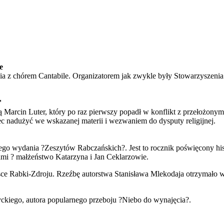
e
ia z chórem Cantabile. Organizatorem jak zwykle były Stowarzyszeni
"
 Marcin Luter, który po raz pierwszy popadł w konflikt z przełożony
c nadużyć we wskazanej materii i wezwaniem do dysputy religijnej.
go wydania ?Zeszytów Rabczańskich?. Jest to rocznik poświęcony histo
ami ? małżeństwo Katarzyna i Jan Ceklarzowie.
sce Rabki-Zdroju. Rzeźbę autorstwa Stanisława Mlekodaja otrzymało w
ckiego, autora popularnego przeboju ?Niebo do wynajęcia?.