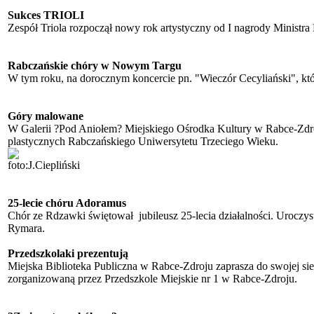
Sukces TRIOLI
Zespół Triola rozpoczął nowy rok artystyczny od I nagrody Minist
Rabczańskie chóry w Nowym Targu
W tym roku, na dorocznym koncercie pn. "Wieczór Cecyliański", kt
Góry malowane
W Galerii ?Pod Aniołem? Miejskiego Ośrodka Kultury w Rabce-Zdroj
plastycznych Rabczańskiego Uniwersytetu Trzeciego Wieku.
foto:J.Ciepliński
25-lecie chóru Adoramus
Chór ze Rdzawki świętował jubileusz 25-lecia działalności. Uroczy
Rymara.
Przedszkolaki prezentują
Miejska Biblioteka Publiczna w Rabce-Zdroju zaprasza do swojej s
zorganizowaną przez Przedszkole Miejskie nr 1 w Rabce-Zdroju.