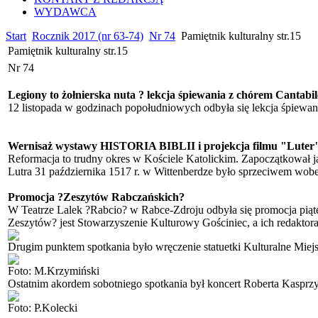
WYDAWCA
Start
Rocznik 2017 (nr 63-74)
Nr 74
Pamiętnik kulturalny str.15
Pamiętnik kulturalny str.15
Nr 74
Legiony to żołnierska nuta ? lekcja śpiewania z chórem Cantabil
12 listopada w godzinach popołudniowych odbyła się lekcja śpiewan
Wernisaż wystawy HISTORIA BIBLII i projekcja filmu "Luter
Reformacja to trudny okres w Kościele Katolickim. Zapoczątkował ją
Lutra 31 października 1517 r. w Wittenberdze było sprzeciwem wobe
Promocja ?Zeszytów Rabczańskich?
W Teatrze Lalek ?Rabcio? w Rabce-Zdroju odbyła się promocja piąte
Zeszytów? jest Stowarzyszenie Kulturowy Gościniec, a ich redaktor
Drugim punktem spotkania było wręczenie statuetki Kulturalne Miej
Foto: M.Krzymiński
Ostatnim akordem sobotniego spotkania był koncert Roberta Kasprzy
Foto: P.Kolecki