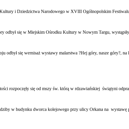
ra Kultury i Dziedzictwa Narodowego w XVIII Ogólnopolskim Festiwal
óry odbył się w Miejskim Ośrodku Kultury w Nowym Targu, wystąpiły
u odbył się wernisaż wystawy malarstwa ?Hej góry, nasze góry?, na 
stości rozpoczęły się od mszy św. którą w rdzawiańskiej świątyni odp
iedziby w budynku dworca kolejowego przy ulicy Orkana na wystawę p