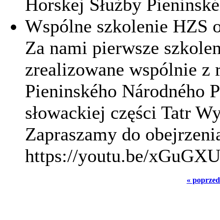
Horskej Służby Pieninsk
Wspólne szkolenie HZS 
Za nami pierwsze szkoleni
zrealizowane wspólnie z
Pieninského Národného Pa
słowackiej części Tatr W
Zapraszamy do obejrzenia
https://youtu.be/xGuGX
« poprzed