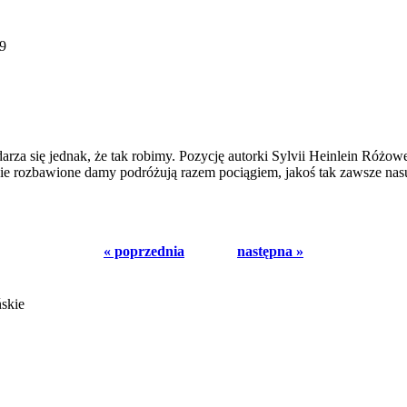
19
Zdarza się jednak, że tak robimy. Pozycję autorki Sylvii Heinlein Róż
wie rozbawione damy podróżują razem pociągiem, jakoś tak zawsze nas
« poprzednia
następna »
ńskie