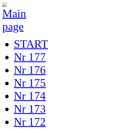
START
Nr 177
Nr 176
Nr 175
Nr 174
Nr 173
Nr 172