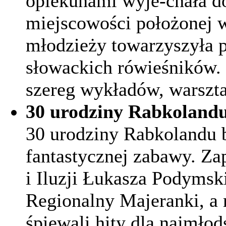
opiekunami wyje-chała do
miejscowości położonej w
młodzieży towarzyszyła p
słowackich rówieśników. 
szereg wykładów, warszta
30 urodziny Rabkoland
30 urodziny Rabkolandu 
fantastycznej zabawy. Zap
i Iluzji Łukasza Podymsk
Regionalny Majeranki, a 
śpiewali hity dla najmło