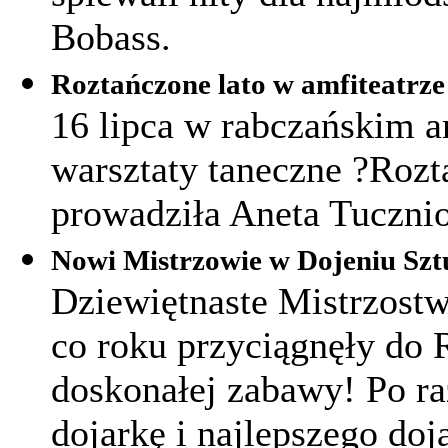
Bobass.
Roztańczone lato w amfiteatrze
16 lipca w rabczańskim a
warsztaty taneczne ?Rozt
prowadziła Aneta Tuczni
Nowi Mistrzowie
w Dojeniu Sz
Dziewiętnaste Mistrzost
co roku przyciągnęły do 
doskonałej zabawy! Po ra
dojarkę i najlepszego doj