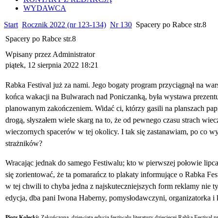
WYDAWCA
Start
Rocznik 2022 (nr 123-134)
Nr 130
Spacery po Rabce str.8
Spacery po Rabce str.8
Wpisany przez Administrator
piątek, 12 sierpnia 2022 18:21
Rabka Festival już za nami. Jego bogaty program przyciągnął na wars
końca wakacji na Bulwarach nad Poniczanką, była wystawa prezentują
planowanym zakończeniem. Widać ci, którzy gasili na planszach papie
drogą, słyszałem wiele skarg na to, że od pewnego czasu strach wiec
wieczornych spacerów w tej okolicy. I tak się zastanawiam, po co wy
strażników?
Wracając jednak do samego Festiwalu; kto w pierwszej połowie lipc
się zorientować, że ta pomarańcz to plakaty informujące o Rabka Fe
w tej chwili to chyba jedna z najskuteczniejszych form reklamy nie ty
edycja, dba pani Iwona Haberny, pomysłodawczyni, organizatorka i 
Piotr Kolecki:
Zakończona, dziewiąta edycja festiwalu literatury dziecięcej Rabka Festival 