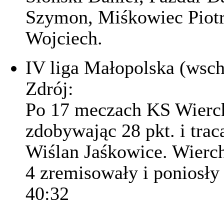
Szymon, Miśkowiec Piotr
Wojciech.
IV liga Małopolska (wsc
Zdrój:
Po 17 meczach KS Wierch
zdobywając 28 pkt. i tra
Wiślan Jaśkowice. Wierc
4 zremisowały i poniosły
40:32