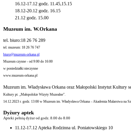
16.12-17.12 godz. 11.45,15.15
18.12-20.12 godz. 16.15
21.12 godz. 15.00
Muzeum im. W.Orkana
tel. biuro:18 26 76 289
tel. muzeum: 18 26 76 747
biuro@muzeum-orkana.pl
Muzeum czynne - od 9:00 do 16:00
w poniedziałki nieczynne
www.muzeum-orkana.pl
Muzeum im. Władysława Orkana oraz Małopolski Instytut Kultury ser
Kultury pt. „Małopolskie Wizyty Muzealne".
14.12.2023 r. godz. 13:00 w Muzeum im. Władysława Orkana – Akademia Malarstwa na Szk
Dyżury aptek
Apteki pełnią dyżur od godz. 8.00 do 8.00
11.12-17.12 Apteka Rodzinna ul. Poniatowskiego 10