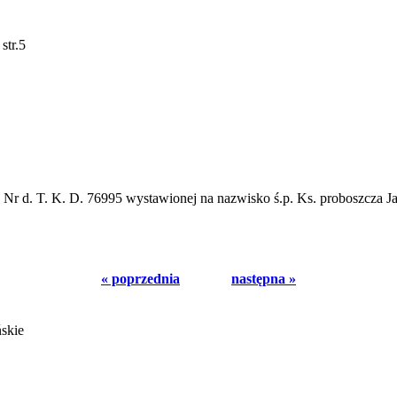
str.5
j Nr d. T. K. D. 76995 wystawionej na nazwisko ś.p. Ks. proboszcza J
« poprzednia
następna »
ńskie