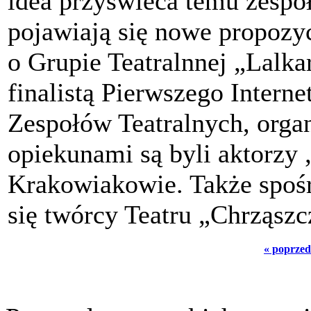
idea przyświeca temu zespoł
pojawiają się nowe propozy
o Grupie Teatralnnej „Lalka
finalistą Pierwszego Inter
Zespołów Teatralnych, orga
opiekunami są byli aktorzy 
Krakowiakowie. Także spoś
się twórcy Teatru „Chrząszcz
« poprzed