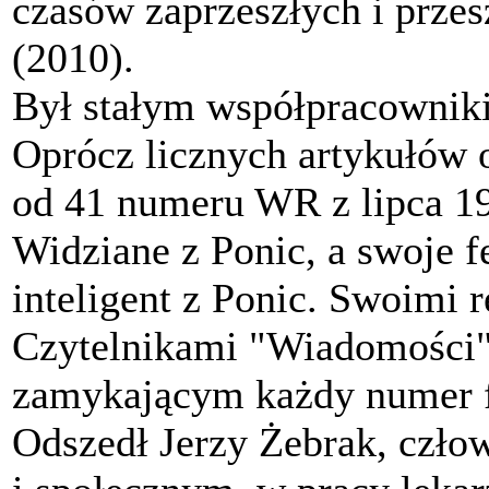
czasów zaprzeszłych i przes
(2010).
Był stałym współpracownik
Oprócz licznych artykułów 
od 41 numeru WR z lipca 19
Widziane z Ponic, a swoje f
inteligent z Ponic. Swoimi re
Czytelnikami "Wiadomości
zamykającym każdy numer fe
Odszedł Jerzy Żebrak, czło