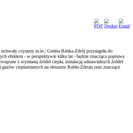
 uchwały czytamy m.in.: Gmina Rabka-Zdrój przystąpiła do
h efektem - w perspektywie kilku lat - będzie znacząca poprawa
iązane z wymianą źródeł ciepła, instalacją odnawialnych źródeł
 gazów cieplarnianych na obszarze Rabki-Zdroju oraz znaczące