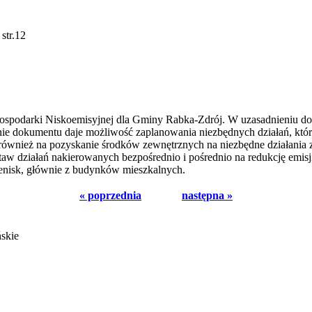
str.12
Gospodarki Niskoemisyjnej dla Gminy Rabka-Zdrój. W uzasadnieniu do
 dokumentu daje możliwość zaplanowania niezbędnych działań, któryc
wnież na pozyskanie środków zewnętrznych na niezbędne działania zw
w działań nakierowanych bezpośrednio i pośrednio na redukcję emisji
lenisk, głównie z budynków mieszkalnych.
« poprzednia
następna »
ńskie