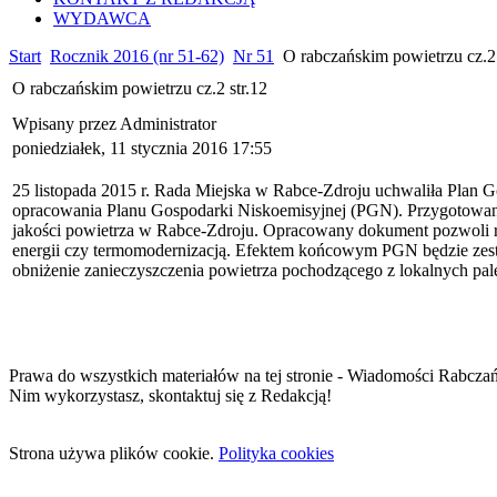
WYDAWCA
Start
Rocznik 2016 (nr 51-62)
Nr 51
O rabczańskim powietrzu cz.2 
O rabczańskim powietrzu cz.2 str.12
Wpisany przez Administrator
poniedziałek, 11 stycznia 2016 17:55
25 listopada 2015 r. Rada Miejska w Rabce-Zdroju uchwaliła Plan 
opracowania Planu Gospodarki Niskoemisyjnej (PGN). Przygotowanie
jakości powietrza w Rabce-Zdroju. Opracowany dokument pozwoli ró
energii czy termomodernizacją. Efektem końcowym PGN będzie zesta
obniżenie zanieczyszczenia powietrza pochodzącego z lokalnych pa
Prawa do wszystkich materiałów na tej stronie - Wiadomości Rabcza
Nim wykorzystasz, skontaktuj się z Redakcją!
Strona używa plików cookie.
Polityka cookies