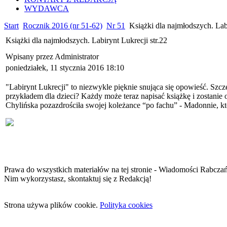
WYDAWCA
Start
Rocznik 2016 (nr 51-62)
Nr 51
Książki dla najmłodszych. Labi
Książki dla najmłodszych. Labirynt Lukrecji str.22
Wpisany przez Administrator
poniedziałek, 11 stycznia 2016 18:10
"Labirynt Lukrecji" to niezwykle pięknie snująca się opowieść. Szcze
przykładem dla dzieci? Każdy może teraz napisać książkę i zostanie 
Chylińska pozazdrościła swojej koleżance “po fachu” - Madonnie, któ
Prawa do wszystkich materiałów na tej stronie - Wiadomości Rabcza
Nim wykorzystasz, skontaktuj się z Redakcją!
Strona używa plików cookie.
Polityka cookies