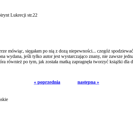
rynt Lukrecji str.22
rze mówiąc, sięgałam po nią z dozą niepewności... czegóż spodziewać s
ona wydana, jeśli tylko autor jest wystarczająco znany, nie zawsze je
ra również po tym, jak została matką zapragnęła tworzyć książki dla d
« poprzednia
następna »
ńskie