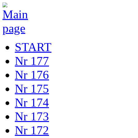
START
Nr 177
Nr 176
Nr 175
Nr 174
Nr 173
Nr 172