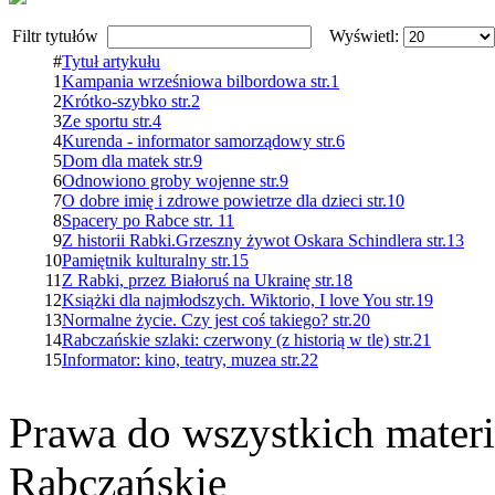
Filtr tytułów
Wyświetl:
#
Tytuł artykułu
1
Kampania wrześniowa bilbordowa str.1
2
Krótko-szybko str.2
3
Ze sportu str.4
4
Kurenda - informator samorządowy str.6
5
Dom dla matek str.9
6
Odnowiono groby wojenne str.9
7
O dobre imię i zdrowe powietrze dla dzieci str.10
8
Spacery po Rabce str. 11
9
Z historii Rabki.Grzeszny żywot Oskara Schindlera str.13
10
Pamiętnik kulturalny str.15
11
Z Rabki, przez Białoruś na Ukrainę str.18
12
Książki dla najmłodszych. Wiktorio, I love You str.19
13
Normalne życie. Czy jest coś takiego? str.20
14
Rabczańskie szlaki: czerwony (z historią w tle) str.21
15
Informator: kino, teatry, muzea str.22
Prawa do wszystkich materi
Rabczańskie