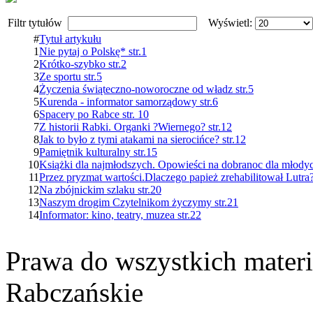
Filtr tytułów
Wyświetl:
#
Tytuł artykułu
1
Nie pytaj o Polskę* str.1
2
Krótko-szybko str.2
3
Ze sportu str.5
4
Życzenia świąteczno-noworoczne od władz str.5
5
Kurenda - informator samorządowy str.6
6
Spacery po Rabce str. 10
7
Z historii Rabki. Organki ?Wiernego? str.12
8
Jak to było z tymi atakami na sierocińce? str.12
9
Pamiętnik kulturalny str.15
10
Książki dla najmłodszych. Opowieści na dobranoc dla młodyc
11
Przez pryzmat wartości.Dlaczego papież zrehabilitował Lutra?
12
Na zbójnickim szlaku str.20
13
Naszym drogim Czytelnikom życzymy str.21
14
Informator: kino, teatry, muzea str.22
Prawa do wszystkich materi
Rabczańskie